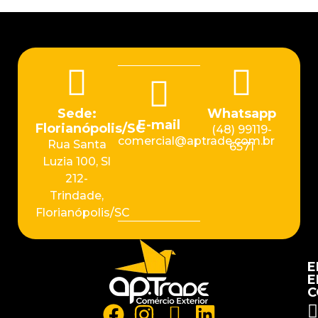
Sede:
Whatsapp
E-mail
Florianópolis/SC
(48) 99119-
comercial@aptrade.com.br
Rua Santa
6571
Luzia 100, Sl
212-
Trindade,
Florianópolis/SC
E
E
C