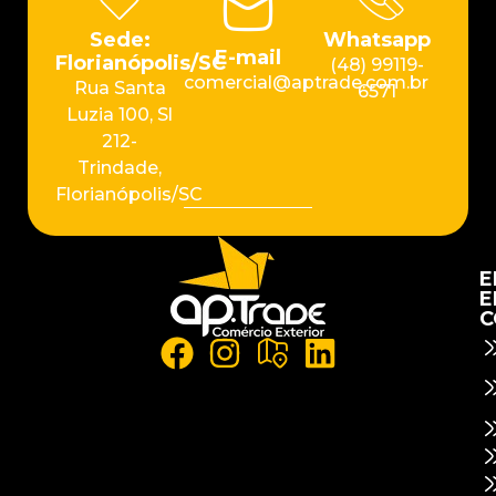
Sede:
Whatsapp
E-mail
Florianópolis/SC
(48) 99119-
comercial@aptrade.com.br
Rua Santa
6571
Luzia 100, Sl
212-
Trindade,
Florianópolis/SC
E
E
C